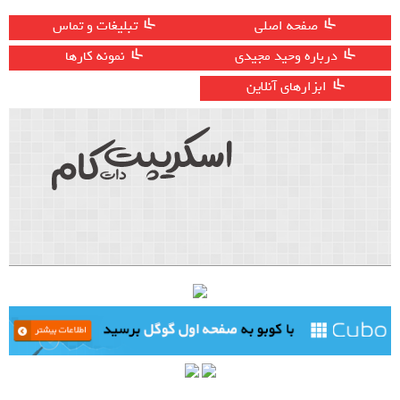
صفحه اصلی
تبلیغات و تماس
درباره وحید مجیدی
نمونه کارها
ابزارهای آنلاین