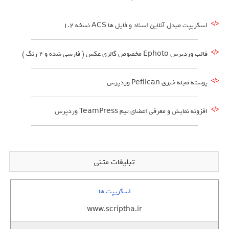
اسکریپت مبدل آنلاین اسناد و فایل ها ACS نسخه 1.2
قالب وردپرس Ephoto مخصوص گالری عکس ( فارسی شده و 2 رنگ )
پوسته مجله خبری Peflican وردپرس
افزونه نمایش و معرفی اعضای تیم TeamPress وردپرس
تبلیغات متنی
اسکریپت ها
www.scriptha.ir