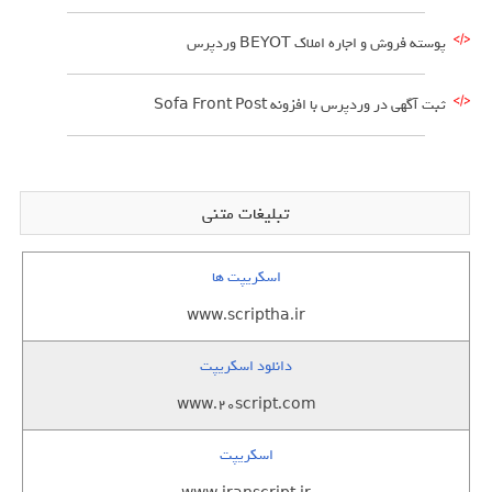
پوسته فروش و اجاره املاک BEYOT وردپرس
ثبت آگهی در وردپرس با افزونه Sofa Front Post
تبلیغات متنی
اسکریپت ها
www.scriptha.ir
دانلود اسکریپت
www.20script.com
اسکریپت