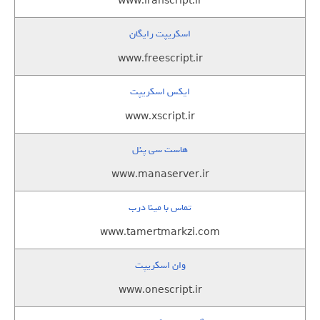
www.iranscript.ir
اسکریپت رایگان
www.freescript.ir
ایکس اسکریپت
www.xscript.ir
هاست سی پنل
www.manaserver.ir
تماس با مینا درب
www.tamertmarkzi.com
وان اسکریپت
www.onescript.ir