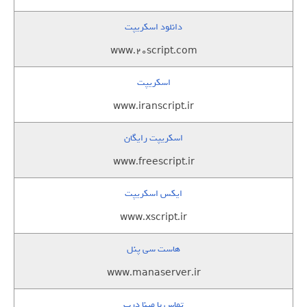
دانلود اسکریپت
www.20script.com
اسکریپت
www.iranscript.ir
اسکریپت رایگان
www.freescript.ir
ایکس اسکریپت
www.xscript.ir
هاست سی پنل
www.manaserver.ir
تماس با مینا درب