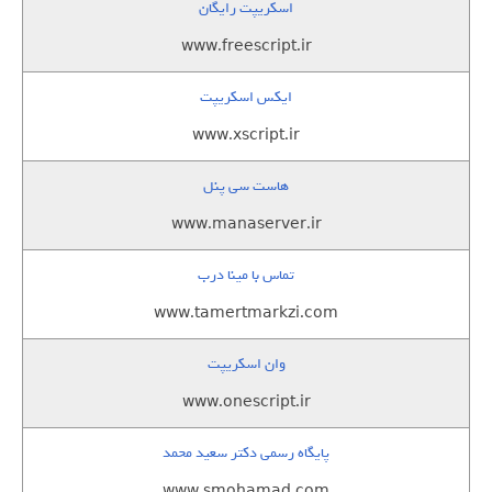
اسکریپت رایگان
www.freescript.ir
ایکس اسکریپت
www.xscript.ir
هاست سی پنل
www.manaserver.ir
تماس با مینا درب
www.tamertmarkzi.com
وان اسکریپت
www.onescript.ir
پایگاه رسمی دکتر سعید محمد
www.smohamad.com