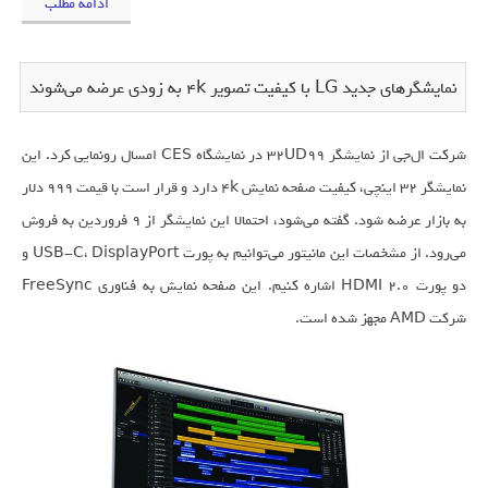
ادامه مطلب
نمایشگر‌های جدید LG با کیفیت تصویر ۴k به زودی عرضه می‌شوند
شرکت ال‌جی از نمایشگر ۳۲UD99 در نمایشگاه CES امسال رونمایی کرد. این
نمایشگر ۳۲ اینچی، کیفیت صفحه نمایش ۴k دارد و قرار است با قیمت ۹۹۹ دلار
به بازار عرضه شود. گفته می‌شود، احتمالا این نمایشگر از ۹ فروردین به فروش
می‌رود. از مشخصات این مانیتور می‌توانیم به پورت USB-C، DisplayPort و
دو پورت HDMI 2.0 اشاره کنیم. این صفحه نمایش به فناوری FreeSync
شرکت AMD مجهز شده است.