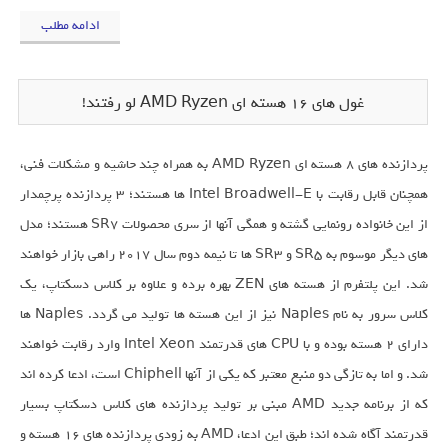
ادامه مطلب
غول های 16 هسته ای AMD Ryzen لو رفتند!
پردازنده های 8 هسته ای AMD Ryzen به همراه چند حاشیه و مشکلات فنی،
همچنان قابل رقابت با Intel Broadwell-E ها هستند؛ 3 پردازنده پرچمدار
از این خانواده رونمایی گشته و همگی آنها از سری محصولات SR7 هستند؛ مدل
های دیگر موسوم به SR5 و SR3 ها تا نیمه دوم سال 2017 راهی بازار خواهند
شد. این پلتفرم از هسته های ZEN بهره برده و علاوه بر کلاس دسکتاپ، یک
کلاس سرور به نام Naples نیز از این هسته ها تولید می گردد. Naples ها
دارای 2 هسته بوده و با CPU های قدرتمند Intel Xeon وارد رقابت خواهند
شد. و اما به تازگی دو منبع معتبر که یکی از آنها Chiphell است، ادعا کرده اند
که از برنامه جدید AMD مبنی بر تولید پردازنده های کلاس دسکتاپ بسیار
قدرتمند آگاه شده اند؛ طبق این ادعا، AMD به زودی پردازنده های 16 هسته و