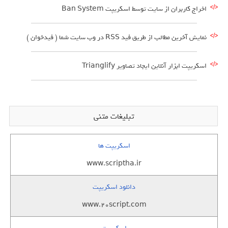
اخراج کاربران از سایت توسط اسکریپت Ban System
نمایش آخرین مطالب از طریق فید RSS در وب سایت شما ( فیدخوان )
اسکریپت ابزار آنلاین ایجاد تصاویر Trianglify
تبلیغات متنی
اسکریپت ها
www.scriptha.ir
دانلود اسکریپت
www.20script.com