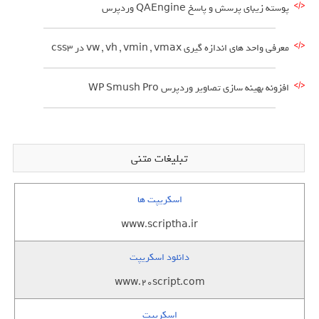
پوسته زیبای پرسش و پاسخ QAEngine وردپرس
معرفی واحد های اندازه گیری vw , vh , vmin , vmax در css3
افزونه بهینه سازی تصاویر وردپرس WP Smush Pro
تبلیغات متنی
اسکریپت ها
www.scriptha.ir
دانلود اسکریپت
www.20script.com
اسکریپت