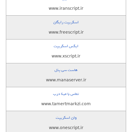
www.iranscript.ir
اسکریپت رایگان
www.freescript.ir
ایکس اسکریپت
www.xscript.ir
هاست سی پنل
www.manaserver.ir
تماس با مینا درب
www.tamertmarkzi.com
وان اسکریپت
www.onescript.ir