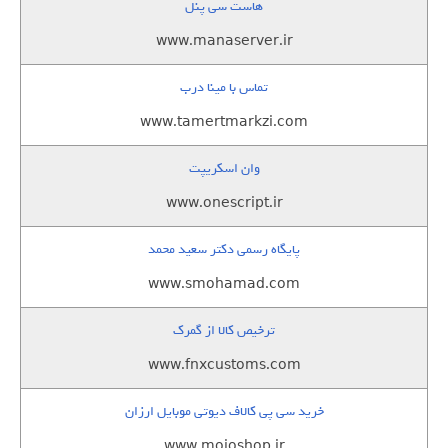
هاست سی پنل
www.manaserver.ir
تماس با مینا درب
www.tamertmarkzi.com
وان اسکریپت
www.onescript.ir
پایگاه رسمی دکتر سعید محمد
www.smohamad.com
ترخیص کالا از گمرک
www.fnxcustoms.com
خرید سی پی کالاف دیوتی موبایل ارزان
www.mojoshop.ir