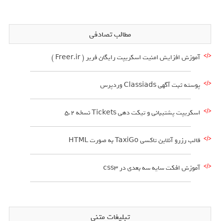
مطالب تصادفی
آموزش افزایش امنیت اسکریپت رایگان فریر ( Freer.ir )
پوسته ثبت آگهی Classiads وردپرس
اسکریپت پشتیبانی و تیکت دهی Tickets نسخه 5.2
قالب رزرو آنلاین تاکسی TaxiGo به صورت HTML
آموزش افکت سایه سه بعدی در css3
تبلیغات متنی