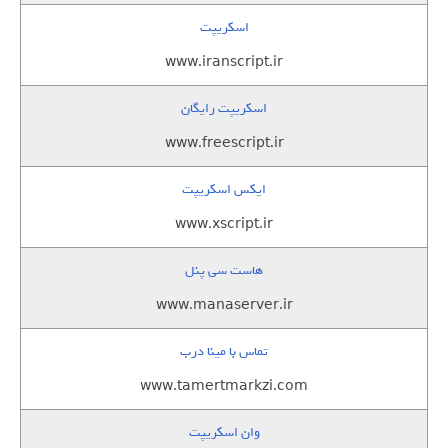
اسکریپت
www.iranscript.ir
اسکریپت رایگان
www.freescript.ir
ایکس اسکریپت
www.xscript.ir
هاست سی پنل
www.manaserver.ir
تماس با مینا درب
www.tamertmarkzi.com
وان اسکریپت