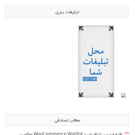
تبلیغات بنری
مطالب تصادفی
افزونه لیست انتظار خرید WooCommerce Waitlist ووکامرس