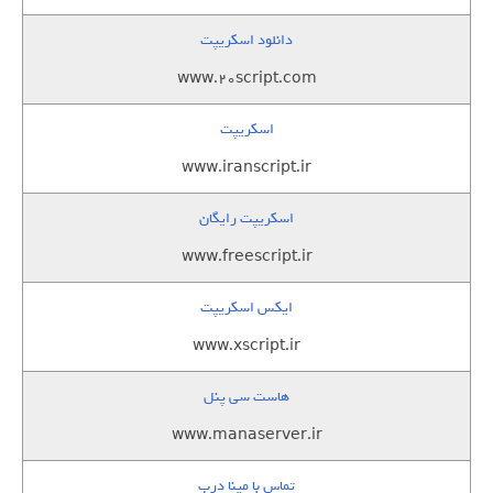
دانلود اسکریپت
www.20script.com
اسکریپت
www.iranscript.ir
اسکریپت رایگان
www.freescript.ir
ایکس اسکریپت
www.xscript.ir
هاست سی پنل
www.manaserver.ir
تماس با مینا درب