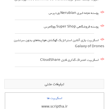
پوسته مجله خبری Nerubian وردپرس
پوسته فروشگاهی Super Shop ووکامرس
اسکریپت بازی آنلاین استراتژیک کهکشان هواپیماهای بدون سرنشین
Galaxy of Drones
اسکریپت اشتراک گذاری فایل CloudShare
تبلیغات متنی
اسکریپت ها
www.scriptha.ir