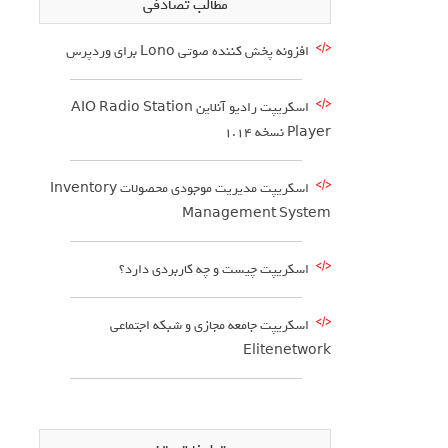
مطالب تصادفی
افزونه پخش کننده صوتی Lono برای وردپرس
اسکریپت رادیو آنلاین AIO Radio Station
Player نسخه 1.14
اسکریپت مدیریت موجودی محصولات Inventory
Management System
اسکریپت چیست و چه کاربردی دارد؟
اسکریپت جامعه مجازی و شبکه اجتماعی
Elitenetwork