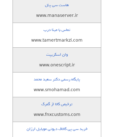
هاست سی پنل
www.manaserver.ir
تماس با مینا درب
www.tamertmarkzi.com
وان اسکریپت
www.onescript.ir
پایگاه رسمی دکتر سعید محمد
www.smohamad.com
ترخیص کالا از گمرک
www.fnxcustoms.com
خرید سی پی کالاف دیوتی موبایل ارزان