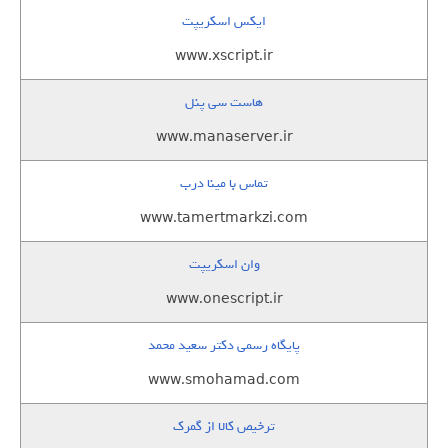
ایکس اسکریپت
www.xscript.ir
هاست سی پنل
www.manaserver.ir
تماس با مینا درب
www.tamertmarkzi.com
وان اسکریپت
www.onescript.ir
پایگاه رسمی دکتر سعید محمد
www.smohamad.com
ترخیص کالا از گمرک