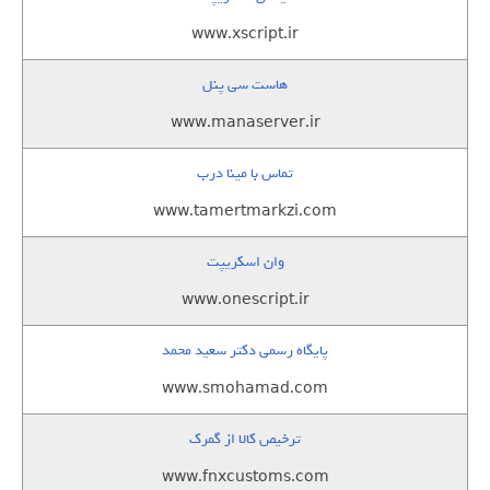
www.xscript.ir
هاست سی پنل
www.manaserver.ir
تماس با مینا درب
www.tamertmarkzi.com
وان اسکریپت
www.onescript.ir
پایگاه رسمی دکتر سعید محمد
www.smohamad.com
ترخیص کالا از گمرک
www.fnxcustoms.com