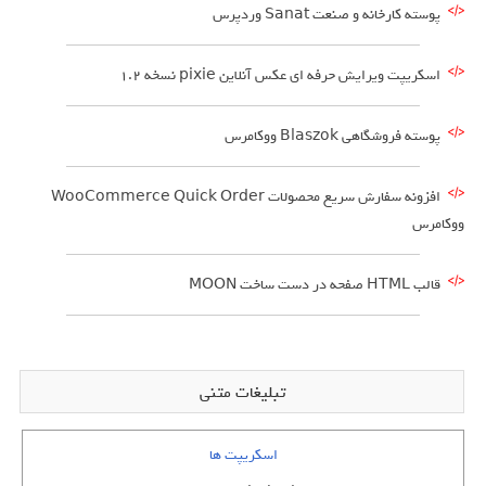
پوسته کارخانه و صنعت Sanat وردپرس
اسکریپت ویرایش حرفه ای عکس آنلاین pixie نسخه 1.2
پوسته فروشگاهی Blaszok ووکامرس
افزونه سفارش سریع محصولات WooCommerce Quick Order
ووکامرس
قالب HTML صفحه در دست ساخت MOON
تبلیغات متنی
اسکریپت ها