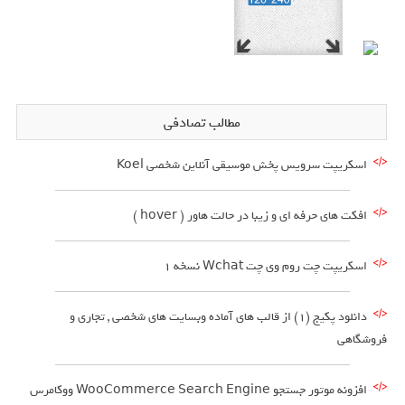
مطالب تصادفی
اسکریپت سرویس پخش موسیقی آنلاین شخصی Koel
افکت های حرفه ای و زیبا در حالت هاور ( hover )
اسکریپت چت روم وی چت Wchat نسخه 1
دانلود پکیج (1) از قالب های آماده وبسایت های شخصی , تجاری و
فروشگاهی
افزونه موتور جستجو WooCommerce Search Engine ووکامرس