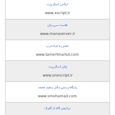
ایکس اسکریپت
www.xscript.ir
هاست سی پنل
www.manaserver.ir
تماس با مینا درب
www.tamertmarkzi.com
وان اسکریپت
www.onescript.ir
پایگاه رسمی دکتر سعید محمد
www.smohamad.com
ترخیص کالا از گمرک