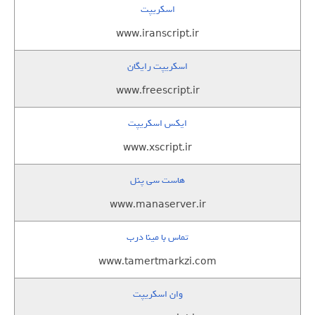
اسکریپت
www.iranscript.ir
اسکریپت رایگان
www.freescript.ir
ایکس اسکریپت
www.xscript.ir
هاست سی پنل
www.manaserver.ir
تماس با مینا درب
www.tamertmarkzi.com
وان اسکریپت