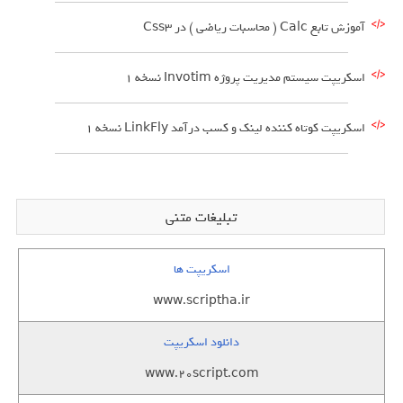
آموزش تابع Calc ( محاسبات ریاضی ) در Css3
اسکریپت سیستم مدیریت پروژه Invotim نسخه 1
اسکریپت کوتاه کننده لینک و کسب درآمد LinkFly نسخه 1
تبلیغات متنی
اسکریپت ها
www.scriptha.ir
دانلود اسکریپت
www.20script.com