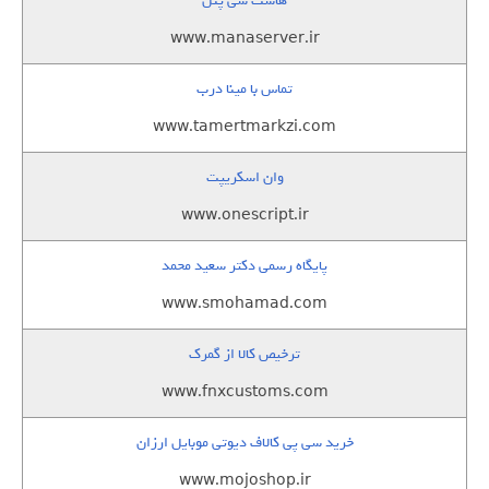
هاست سی پنل
www.manaserver.ir
تماس با مینا درب
www.tamertmarkzi.com
وان اسکریپت
www.onescript.ir
پایگاه رسمی دکتر سعید محمد
www.smohamad.com
ترخیص کالا از گمرک
www.fnxcustoms.com
خرید سی پی کالاف دیوتی موبایل ارزان
www.mojoshop.ir