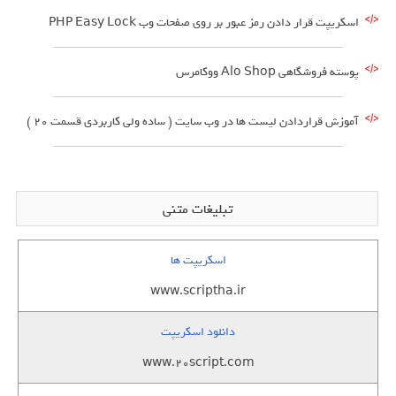
اسکریپت قرار دادن رمز عبور بر روی صفحات وب PHP Easy Lock
پوسته فروشگاهی Alo Shop ووکامرس
آموزش قراردادن لیست ها در وب سایت ( ساده ولی کاربردی قسمت 20 )
تبلیغات متنی
اسکریپت ها
www.scriptha.ir
دانلود اسکریپت
www.20script.com