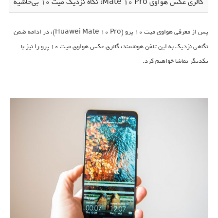
گالری عکس هواوی Mate 10 Pro؛ نگاه نزدیک میت 10 بی‌حاشیه
پس از معرفی هواوی میت 10 پرو (Huawei Mate 10 Pro)، در ادامه ضمن
نگاهی نزدیک به این تلفن هوشمند، گالری عکس هواوی میت 10 پرو را نیز با
یکدیگر تماشا خواهیم کرد.