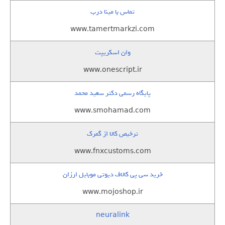
تماس با مینا درب
www.tamertmarkzi.com
وان اسکریپت
www.onescript.ir
پایگاه رسمی دکتر سعید محمد
www.smohamad.com
ترخیص کالا از گمرک
www.fnxcustoms.com
خرید سی پی کالاف دیوتی موبایل ارزان
www.mojoshop.ir
neuralink