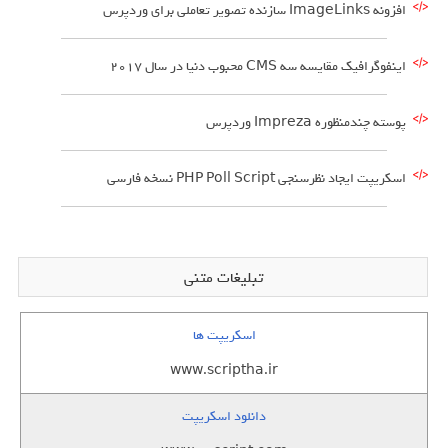
افزونه ImageLinks سازنده تصویر تعاملی برای وردپرس
اینفوگرافیک مقایسه سه CMS محبوب دنیا در سال 2017
پوسته چندمنظوره Impreza وردپرس
اسکریپت ایجاد نظرسنجی PHP Poll Script نسخه فارسی
تبلیغات متنی
اسکریپت ها
www.scriptha.ir
دانلود اسکریپت