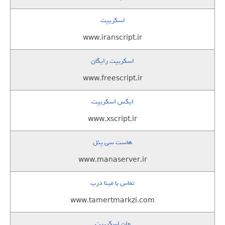
اسکریپت
www.iranscript.ir
اسکریپت رایگان
www.freescript.ir
ایکس اسکریپت
www.xscript.ir
هاست سی پنل
www.manaserver.ir
تماس با مینا درب
www.tamertmarkzi.com
وان اسکریپت