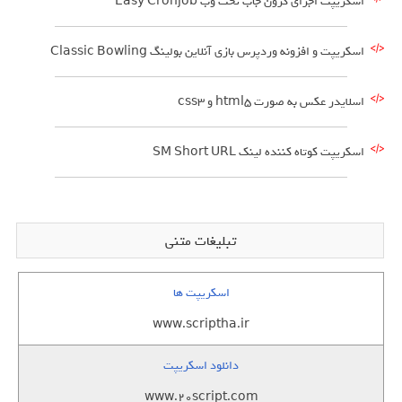
اسکریپت اجرای کرون جاب تحت وب Easy Cronjob
اسکریپت و افزونه وردپرس بازی آنلاین بولینگ Classic Bowling
اسلایدر عکس به صورت html5 و css3
اسکریپت کوتاه کننده لینک SM Short URL
تبلیغات متنی
اسکریپت ها
www.scriptha.ir
دانلود اسکریپت
www.20script.com