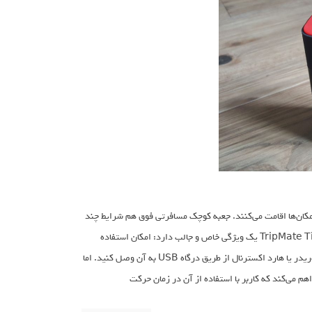
 مکان‌ها اقامت می‌کنند. جعبه کوچک مسافرتی فوق هم شرایط چند
ارتباطی را ساده کرده و هم این‌که یک لایه امنیتی بیشتر به شبکه اضافه می‌کند. اما TripMate Titan یک ویژگی خاص و جالب دارد: امکان استفاده
به‌عنوان فضای ذخیره‌سازی متصل به شبکه (NAS). فقط کافی است یک فلش‌درایو؛ کارت‌ریدر یا هارد اکسترنال از طریق درگاه USB به آن وصل کنید. اما
 دارد. یک باتری فوق‌العاده قدرت‌مند 10400mAh شرایطی فراهم می‌کند که کاربر با استفاده از آن در زمان حرکت