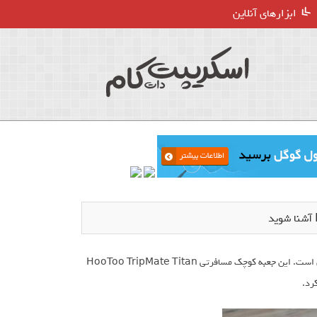
ابزارهای آنلاین
این دوست خاص و جیبی با امکانات و قابلیت‌های کاربردی خود بهترین گزینه برای مسافران است. این جعبه کوچک مسافرتی HooToo TripMate Titan