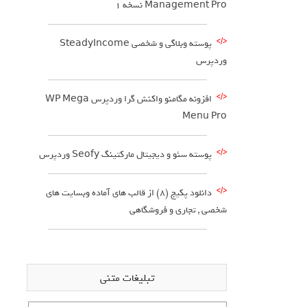
Management Pro نسخه ۱
پوسته وبلاگی و شخصی SteadyIncome
وردپرس
افزونه مگامنو واکنش گرا وردپرس WP Mega
Menu Pro
پوسته سئو و دیجیتال مارکتینگ Seofy وردپرس
دانلود پکیج (8) از قالب های آماده وبسایت های
شخصی , تجاری و فروشگاهی
تبلیغات متنی