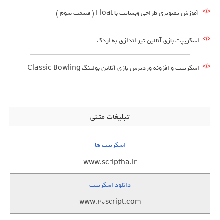
آموزش تصویری طراحی وبسایت با Float ( قسمت سوم )
اسکریپت بازی آنلاین تیر اندازی به اردک
اسکریپت و افزونه وردپرس بازی آنلاین بولینگ Classic Bowling
تبلیغات متنی
اسکریپت ها
www.scriptha.ir
دانلود اسکریپت
www.20script.com