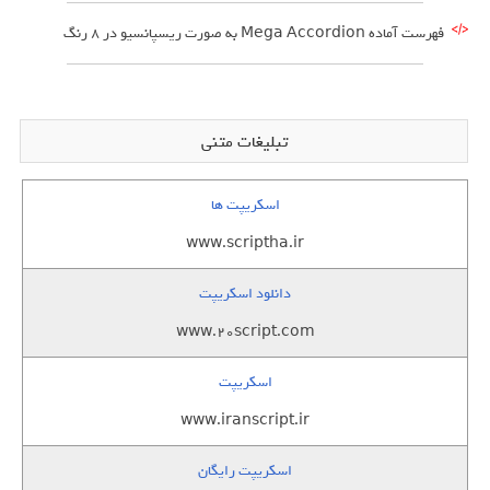
فهرست آماده Mega Accordion به صورت ریسپانسیو در 8 رنگ
تبلیغات متنی
اسکریپت ها
www.scriptha.ir
دانلود اسکریپت
www.20script.com
اسکریپت
www.iranscript.ir
اسکریپت رایگان