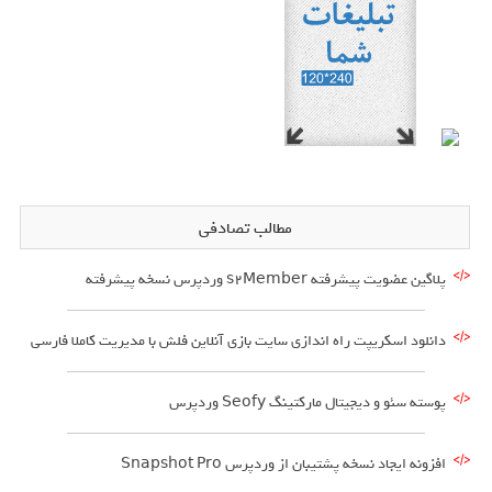
مطالب تصادفی
پلاگین عضویت پیشرفته s2Member وردپرس نسخه پیشرفته
دانلود اسکریپت راه اندازی سایت بازی آنلاین فلش با مدیریت کاملا فارسی
پوسته سئو و دیجیتال مارکتینگ Seofy وردپرس
افزونه ایجاد نسخه پشتیبان از وردپرس Snapshot Pro