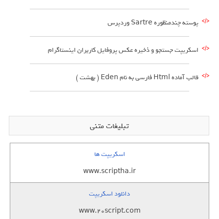
پوسته چندمنظوره Sartre وردپرس
اسکریپت جستجو و ذخیره عکس پروفایل کاربران اینستاگرام
قالب آماده Html فارسی به نام Eden ( بهشت )
تبلیغات متنی
اسکریپت ها
www.scriptha.ir
دانلود اسکریپت
www.20script.com