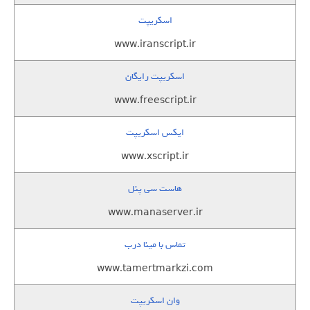
اسکریپت
www.iranscript.ir
اسکریپت رایگان
www.freescript.ir
ایکس اسکریپت
www.xscript.ir
هاست سی پنل
www.manaserver.ir
تماس با مینا درب
www.tamertmarkzi.com
وان اسکریپت