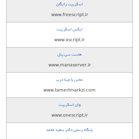
اسکریپت رایگان
www.freescript.ir
ایکس اسکریپت
www.xscript.ir
هاست سی پنل
www.manaserver.ir
تماس با مینا درب
www.tamertmarkzi.com
وان اسکریپت
www.onescript.ir
پایگاه رسمی دکتر سعید محمد