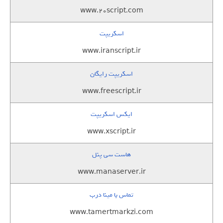
www.20script.com
اسکریپت
www.iranscript.ir
اسکریپت رایگان
www.freescript.ir
ایکس اسکریپت
www.xscript.ir
هاست سی پنل
www.manaserver.ir
تماس با مینا درب
www.tamertmarkzi.com