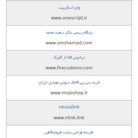
وان اسکریپت
www.onescript.ir
پایگاه رسمی دکتر سعید محمد
www.smohamad.com
ترخیص کالا از گمرک
www.fnxcustoms.com
خرید سی پی کالاف دیوتی موبایل ارزان
www.mojoshop.ir
neuralink
www.nlink.link
هزینه طراحی سایت فروشگاهی