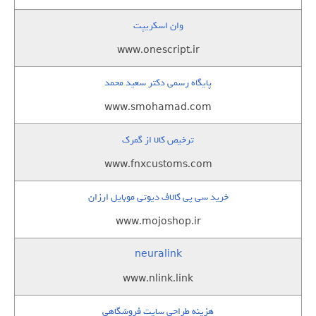
وان اسکریپت
www.onescript.ir
پایگاه رسمی دکتر سعید محمد
www.smohamad.com
ترخیص کالا از گمرک
www.fnxcustoms.com
خرید سی پی کالاف دیوتی موبایل ارزان
www.mojoshop.ir
neuralink
www.nlink.link
هزینه طراحی سایت فروشگاهی