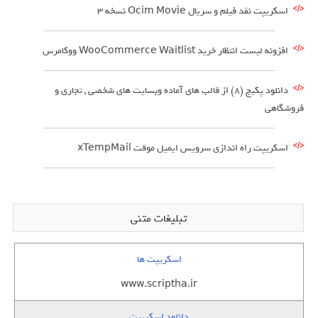
اسکریپت نقد فیلم و سریال Ocim Movie نسخه 3
افزونه لیست انتظار خرید WooCommerce Waitlist ووکامرس
دانلود پکیج (8) از قالب های آماده وبسایت های شخصی , تجاری و
فروشگاهی
اسکریپت راه اندازی سرویس ایمیل موقت xTempMail
تبلیغات متنی
اسکریپت ها
www.scriptha.ir
دانلود اسکریپت