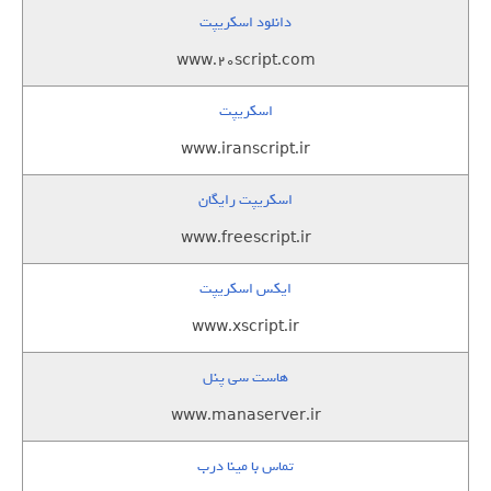
دانلود اسکریپت
www.20script.com
اسکریپت
www.iranscript.ir
اسکریپت رایگان
www.freescript.ir
ایکس اسکریپت
www.xscript.ir
هاست سی پنل
www.manaserver.ir
تماس با مینا درب