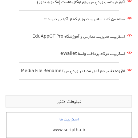
آموزش نصب وردپرس روی لوکال هاست (مک و ویندوز)
مقاله 50 کلید میانبر ویندوز 8 که از آنها بی خبرید !!!
اسکریپت مدیریت مدارس و آموزشگاه EduAppGT Pro
اسکریپت درگاه پرداخت واسط eWallet
افزونه تغییر نام فایل مدیا در وردپرس Media File Renamer
تبلیغات متنی
اسکریپت ها
www.scriptha.ir