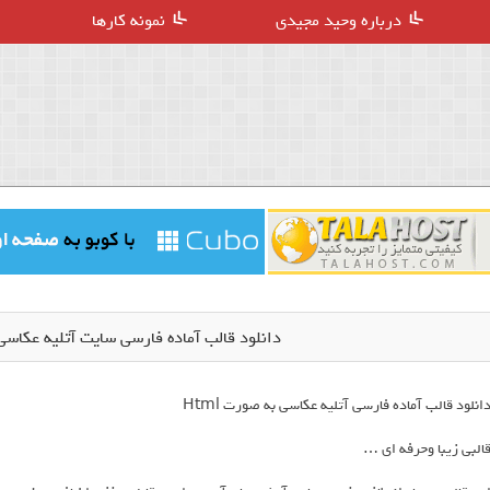
درباره وحید مجیدی
نمونه کارها
دانلود قالب آماده فارسی سایت آتلیه عکاسی ( hotoGrapher
انلود قالب آماده فارسی آتلیه عکاسی به صورت Html
البی زیبا وحرفه ای …