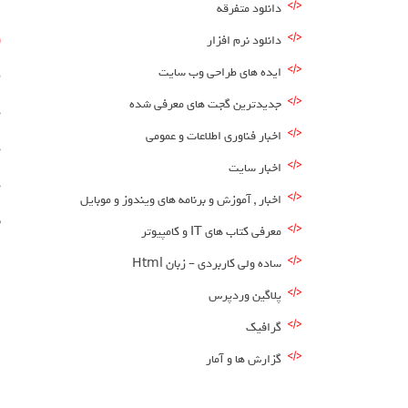
ا
دانلود متفرقه
و
دانلود نرم افزار
ایده های طراحی وب سایت
ط
جدیدترین گجت های معرفی شده
د
اخبار فناوری اطلاعات و عمومی
د
اخبار سایت
د
اخبار , آموزش و برنامه های ویندوز و موبایل
ب
معرفی کتاب های IT و کامپیوتر
ساده ولی کاربردی – زبان Html
پلاگین وردپرس
گرافیک
گزارش ها و آمار