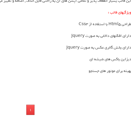
ین قالب بسیار انعطاف پذیر و تمامی آپشن های آن به راحتی قابل حذف , اضافه و تغییر می
یژگیهای قالب :
راحی Html5 با استفاده از Css3
ارای افکتهای داخلی به صورت Jquery
ارای بخش گالری عکس به صورت Jquery
یزاین باکس های شیشه ای
هینه برای موتور های جستجو
1