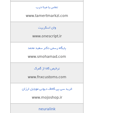
تماس با مینا درب
www.tamertmarkzi.com
وان اسکریپت
www.onescript.ir
پایگاه رسمی دکتر سعید محمد
www.smohamad.com
ترخیص کالا از گمرک
www.fnxcustoms.com
خرید سی پی کالاف دیوتی موبایل ارزان
www.mojoshop.ir
neuralink