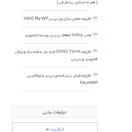
( همراه استایل پیشفرض )
افزونه مخفی سازی وردپرس HIDE My WP
قالب Astra انعطاف برترین پوسته المنتوری
افزونه DHVC Form فرم ساز صفحه ساز ویژوال
کامپوسر وردپرس
افزونه فیلتر پیشرفته وردپرس و ووکامرس
FacetWP
تبلیغات متنی
اسکریپت ها