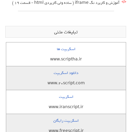
آموزش و کاربرد تگ iframe ( ساده ولی کاربردی html – قسمت 19 )
تبلیغات متنی
اسکریپت ها
www.scriptha.ir
دانلود اسکریپت
www.20script.com
اسکریپت
www.iranscript.ir
اسکریپت رایگان
www.freescript.ir