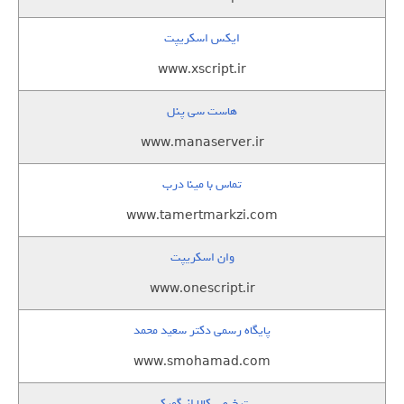
ایکس اسکریپت
www.xscript.ir
هاست سی پنل
www.manaserver.ir
تماس با مینا درب
www.tamertmarkzi.com
وان اسکریپت
www.onescript.ir
پایگاه رسمی دکتر سعید محمد
www.smohamad.com
ترخیص کالا از گمرک