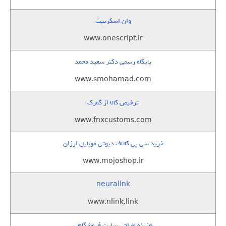
وان اسکریپت
www.onescript.ir
پایگاه رسمی دکتر سعید محمد
www.smohamad.com
ترخیص کالا از گمرک
www.fnxcustoms.com
خرید سی پی کالاف دیوتی موبایل ارزان
www.mojoshop.ir
neuralink
www.nlink.link
هزینه طراحی سایت فروشگاهی