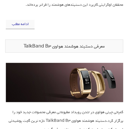
محققان اوکراینی کاربرد این دستبندهای هوشمند را فراتر برده‌اند.
ادامه مطلب
معرفی دستبند هوشمند هواوی TalkBand B3
کمپانی چینی هواوی در لندن رویداد مطبوعاتی معرفی محصولات جدید خود را
برگزار کرد.دستبند هوشمند هواوی TalkBand B3 تازه ترین گجت پوشیدنی