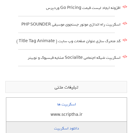
افزونه ایجاد لیست قیمت Go Pricing وردپرس
اسکریپت راه اندازی موتور جستجوی موسیقی PHP SOUNDER
کد متحرک سازی عنوان صفحات وب سایت ( Title Tag Animate )
اسکریپت شبکه اجتماعی Socialite مشابه فیسبوک و توییتر
تبلیغات متنی
اسکریپت ها
www.scriptha.ir
دانلود اسکریپت