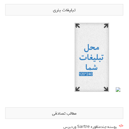
تبلیغات بنری
مطالب تصادفی
پوسته چندمنظوره Sartre وردپرس