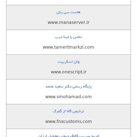
هاست سی پنل
www.manaserver.ir
تماس با مینا درب
www.tamertmarkzi.com
وان اسکریپت
www.onescript.ir
پایگاه رسمی دکتر سعید محمد
www.smohamad.com
ترخیص کالا از گمرک
www.fnxcustoms.com
خرید سی پی کالاف دیوتی موبایل ارزان