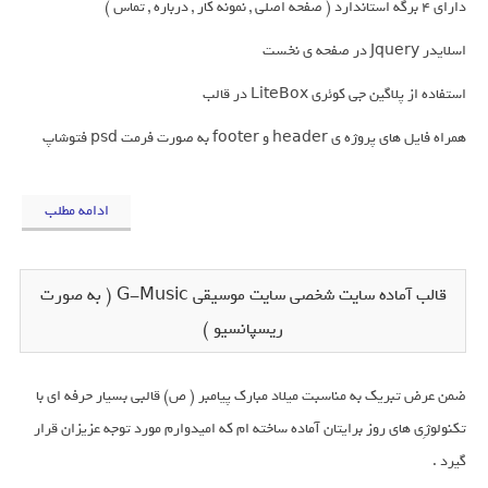
دارای 4 برگه استاندارد ( صفحه اصلی , نمونه کار , درباره , تماس )
اسلایدر Jquery در صفحه ی نخست
استفاده از پلاگین جی کوئری LiteBox در قالب
همراه فایل های پروژه ی header و footer به صورت فرمت psd فتوشاپ
ادامه مطلب
قالب آماده سایت شخصی سایت موسیقی G-Music ( به صورت
ریسپانسیو )
ضمن عرض تبریک به مناسبت میلاد مبارک پیامبر ( ص) قالبی بسیار حرفه ای با
تکنولوژِی های روز برایتان آماده ساخته ام که امیدوارم مورد توجه عزیزان قرار
گیرد .