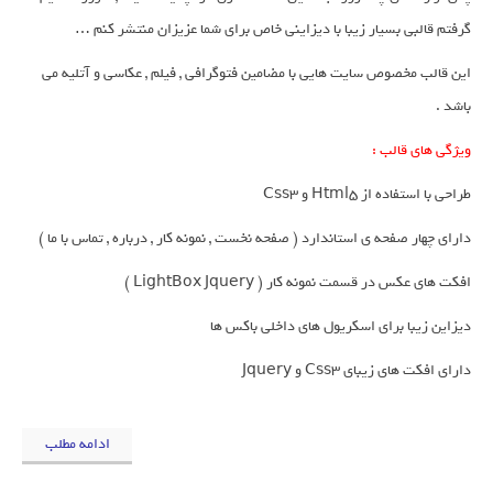
گرفتم قالبی بسیار زیبا با دیزاینی خاص برای شما عزیزان منتشر کنم …
این قالب مخصوص سایت هایی با مضامین فتوگرافی , فیلم , عکاسی و آتلیه می
باشد .
ویژگی های قالب :
طراحی با استفاده از Html5 و Css3
دارای چهار صفحه ی استاندارد ( صفحه نخست , نمونه کار , درباره , تماس با ما )
افکت های عکس در قسمت نمونه کار ( LightBox Jquery )
دیزاین زیبا برای اسکریول های داخلی باکس ها
دارای افکت های زیبای Css3 و Jquery
ادامه مطلب