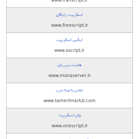
www.iranscript.ir
اسکریپت رایگان
www.freescript.ir
ایکس اسکریپت
www.xscript.ir
هاست سی پنل
www.manaserver.ir
تماس با مینا درب
www.tamertmarkzi.com
وان اسکریپت
www.onescript.ir