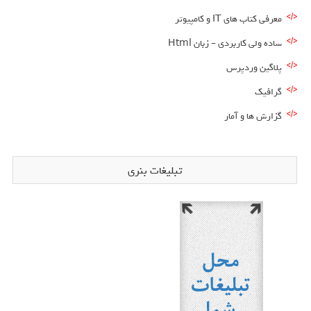
معرفی کتاب های IT و کامپیوتر
ساده ولی کاربردی – زبان Html
پلاگین وردپرس
گرافیک
گزارش ها و آمار
تبلیغات بنری