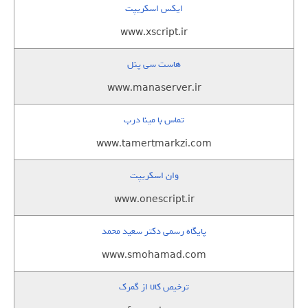
ایکس اسکریپت
www.xscript.ir
هاست سی پنل
www.manaserver.ir
تماس با مینا درب
www.tamertmarkzi.com
وان اسکریپت
www.onescript.ir
پایگاه رسمی دکتر سعید محمد
www.smohamad.com
ترخیص کالا از گمرک