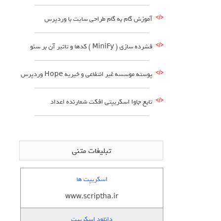
آموزش گام به گام طراحی سایت با وردپرس
فشرده سازی ( MiniFy ) کدها و تاثیر آن بر سئو
پوسته موسسه غیر انتفاعی و خیریه Hope وردپرس
تابع جاوا اسکریپتی افکت شمارنده اعداد
تبلیغات متنی
اسکریپت ها
www.scriptha.ir
دانلود اسکریپت