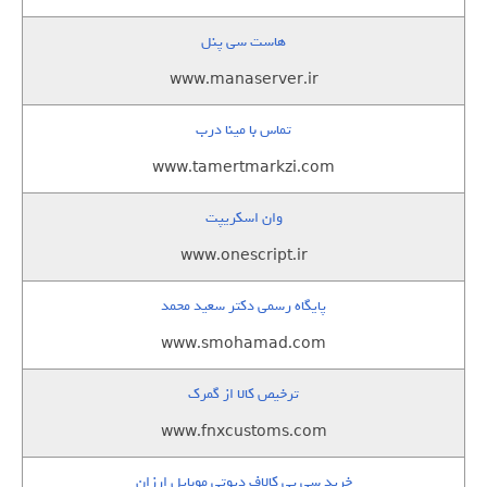
هاست سی پنل
www.manaserver.ir
تماس با مینا درب
www.tamertmarkzi.com
وان اسکریپت
www.onescript.ir
پایگاه رسمی دکتر سعید محمد
www.smohamad.com
ترخیص کالا از گمرک
www.fnxcustoms.com
خرید سی پی کالاف دیوتی موبایل ارزان