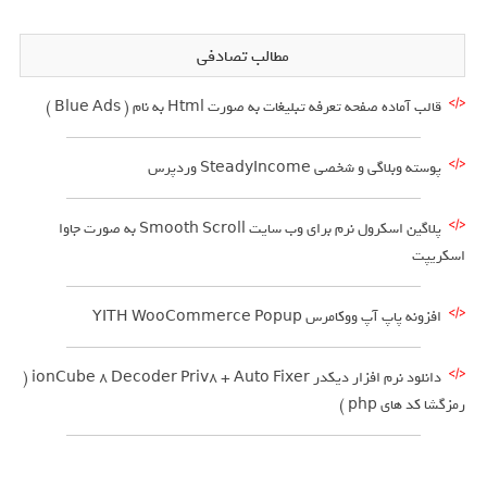
مطالب تصادفی
قالب آماده صفحه تعرفه تبلیغات به صورت Html به نام ( Blue Ads )
پوسته وبلاگی و شخصی SteadyIncome وردپرس
پلاگین اسکرول نرم برای وب سایت Smooth Scroll به صورت جاوا
اسکریپت
افزونه پاپ آپ ووکامرس YITH WooCommerce Popup
دانلود نرم افزار دیکدر ionCube 8 Decoder Priv8 + Auto Fixer (
رمزگشا کد های php )