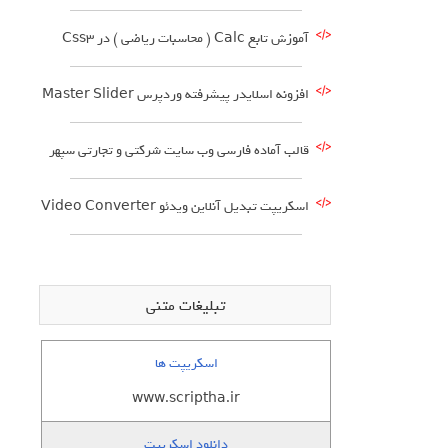
آموزش تابع Calc ( محاسبات ریاضی ) در Css3
افزونه اسلایدر پیشرفته وردپرس Master Slider
قالب آماده فارسی وب سایت شرکتی و تجارتی سپهر
اسکریپت تبدیل آنلاین ویدئو Video Converter
تبلیغات متنی
اسکریپت ها
www.scriptha.ir
دانلود اسکریپت