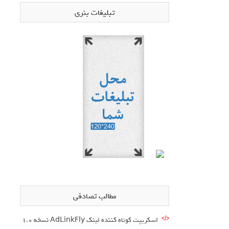
تبلیغات بنری
مطالب تصادفی
اسکریپت کوتاه کننده لینک AdLinkFly نسخه 1.0