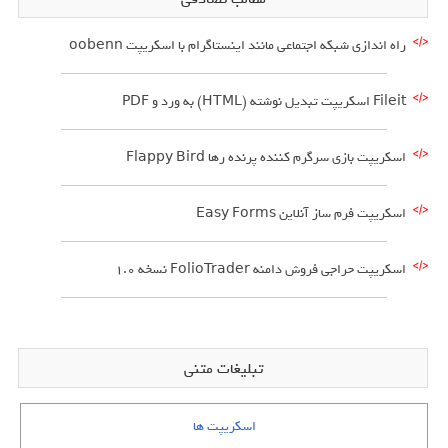
راه اندازی شبکه اجتماعی مانند اینستاگرام با اسکریپت oobenn
Fileit اسکریپت تبدیل نوشته (HTML) به ورد و PDF
اسکریپت بازی سرگرم کننده پرنده رها Flappy Bird
اسکریپت فرم ساز آنلاین Easy Forms
اسکریپت حراجی فروش دامنه FolioTrader نسخه 1.0
تبلیغات متنی
اسکریپت ها