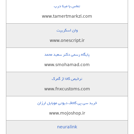
تماس با مینا درب
www.tamertmarkzi.com
وان اسکریپت
www.onescript.ir
پایگاه رسمی دکتر سعید محمد
www.smohamad.com
ترخیص کالا از گمرک
www.fnxcustoms.com
خرید سی پی کالاف دیوتی موبایل ارزان
www.mojoshop.ir
neuralink