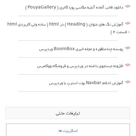
دانلود قالب آماده آتلیه عکاسی پویا گالری ( PouyaGallery )
آموزش تگ های عنوان ( Heading ) در html ( ساده ولی کاربردی html
– قسمت 4 )
پوسته چندمنظوره و مجله خبری BoomBox وردپرس
افزونه جستجوی دامنه در وردپرس و فروشگاه ووکامرس
آموزش ادغام Navbar بوت استرپ با وردپرس
تبلیغات متنی
اسکریپت ها