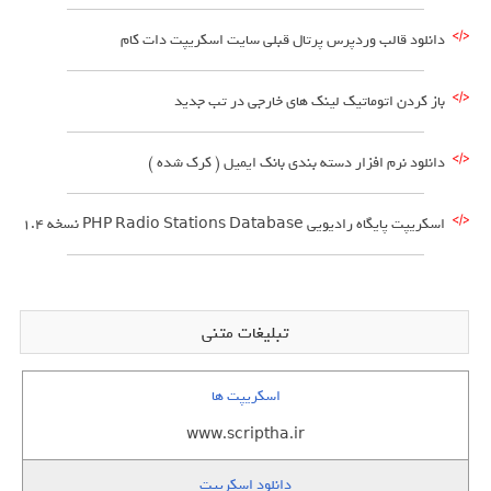
دانلود قالب وردپرس پرتال قبلی سایت اسکریپت دات کام
باز کردن اتوماتیک لینک های خارجی در تب جدید
دانلود نرم افزار دسته بندی بانک ایمیل ( کرک شده )
اسکریپت پایگاه رادیویی PHP Radio Stations Database نسخه 1.4
تبلیغات متنی
اسکریپت ها
www.scriptha.ir
دانلود اسکریپت