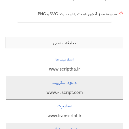
مجموعه 100 آیکون طبیعت با دو پسوند SVG و PNG
تبلیغات متنی
اسکریپت ها
www.scriptha.ir
دانلود اسکریپت
www.20script.com
اسکریپت
www.iranscript.ir