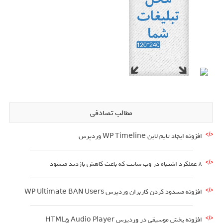
مطالب تصادفی
افزونه ایجاد تایم لاین WP Timeline وردپرس
8 عملکرد اشتباه در وب سایت که باعث کاهش بازدید میشود
افزونه مسدود کردن کاربران وردپرس WP Ultimate BAN Users
افزونه پخش موسیقی در وردپرس HTML5 Audio Player