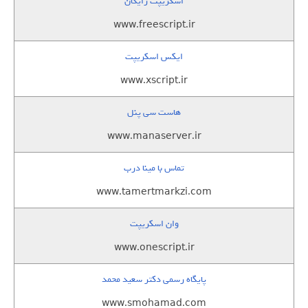
اسکریپت رایگان
www.freescript.ir
ایکس اسکریپت
www.xscript.ir
هاست سی پنل
www.manaserver.ir
تماس با مینا درب
www.tamertmarkzi.com
وان اسکریپت
www.onescript.ir
پایگاه رسمی دکتر سعید محمد
www.smohamad.com