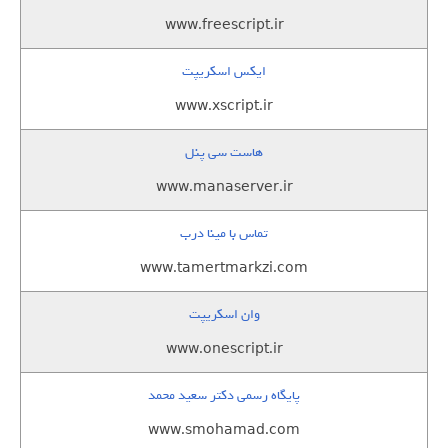
www.freescript.ir
ایکس اسکریپت
www.xscript.ir
هاست سی پنل
www.manaserver.ir
تماس با مینا درب
www.tamertmarkzi.com
وان اسکریپت
www.onescript.ir
پایگاه رسمی دکتر سعید محمد
www.smohamad.com