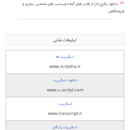
دانلود پکیج (8) از قالب های آماده وبسایت های شخصی , تجاری و
فروشگاهی
تبلیغات متنی
اسکریپت ها
www.scriptha.ir
دانلود اسکریپت
www.20script.com
اسکریپت
www.iranscript.ir
اسکریپت رایگان