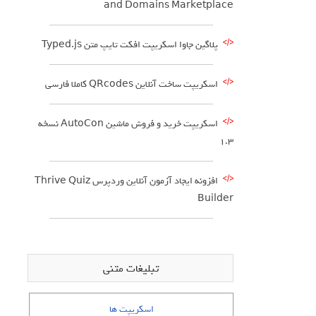
and Domains Marketplace
پلاگین جاوا اسکریپت افکت تایپ متن Typed.js
اسکریپت ساخت آنلاین QRcodes کاملا فارسی
اسکریپت خرید و فروش ماشین AutoCon نسخه
1.3
افزونه ایجاد آزمون آنلاین وردپرس Thrive Quiz
Builder
تبلیغات متنی
اسکریپت ها