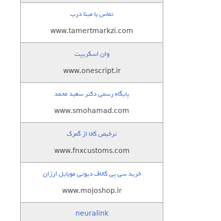
تماس با مینا درب
www.tamertmarkzi.com
وان اسکریپت
www.onescript.ir
پایگاه رسمی دکتر سعید محمد
www.smohamad.com
ترخیص کالا از گمرک
www.fnxcustoms.com
خرید سی پی کالاف دیوتی موبایل ارزان
www.mojoshop.ir
neuralink