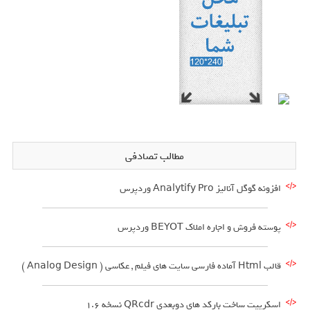
مطالب تصادفی
افزونه گوگل آنالیز Analytify Pro وردپرس
پوسته فروش و اجاره املاک BEYOT وردپرس
قالب Html آماده فارسی سایت های فیلم , عکاسی ( Analog Design )
اسکریپت ساخت بارکد های دوبعدی QRcdr نسخه 1.6