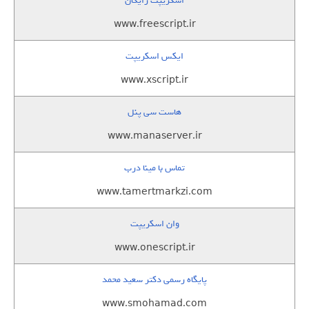
اسکریپت رایگان
www.freescript.ir
ایکس اسکریپت
www.xscript.ir
هاست سی پنل
www.manaserver.ir
تماس با مینا درب
www.tamertmarkzi.com
وان اسکریپت
www.onescript.ir
پایگاه رسمی دکتر سعید محمد
www.smohamad.com