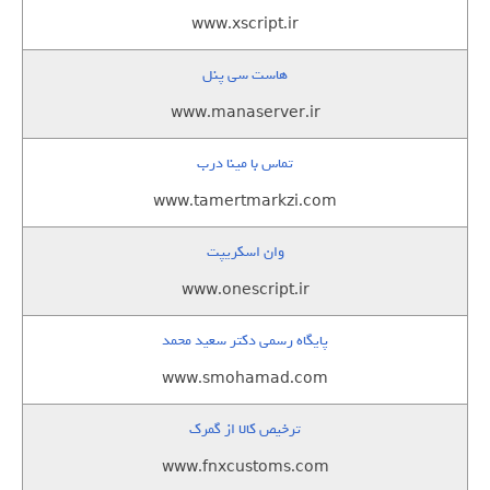
www.xscript.ir
هاست سی پنل
www.manaserver.ir
تماس با مینا درب
www.tamertmarkzi.com
وان اسکریپت
www.onescript.ir
پایگاه رسمی دکتر سعید محمد
www.smohamad.com
ترخیص کالا از گمرک
www.fnxcustoms.com