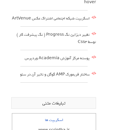
hover
اسکریپت شبکه اجتماعی اشتراک عکس ArtVenue
تغییر دیزاین تگ Progress ( تگ پیشرفت کار )
توسط Css3
پوسته مرکز آموزش Academia وردپرس
ساختار فریمورک AMP گوگل و تاثیر آن در سئو
تبلیغات متنی
اسکریپت ها