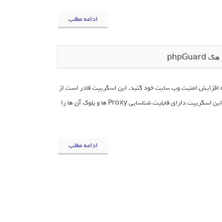
ادامه مطلب
phpGu
دام به افزایش امنیت وب سایت خود کنید. این اسکریپت قادر است از
حملات DDos جلوگیری نماید و دارای سیستم حفاظت از SQLi, XSS می باشد. همچنین این اسکریپت دارای قابلیت شناسایی Proxy ها و بلوک آن ها را
ادامه مطلب