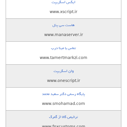
ایکس اسکریپت
www.xscript.ir
هاست سی پنل
www.manaserver.ir
تماس با مینا درب
www.tamertmarkzi.com
وان اسکریپت
www.onescript.ir
پایگاه رسمی دکتر سعید محمد
www.smohamad.com
ترخیص کالا از گمرک
www.fnxcustoms.com