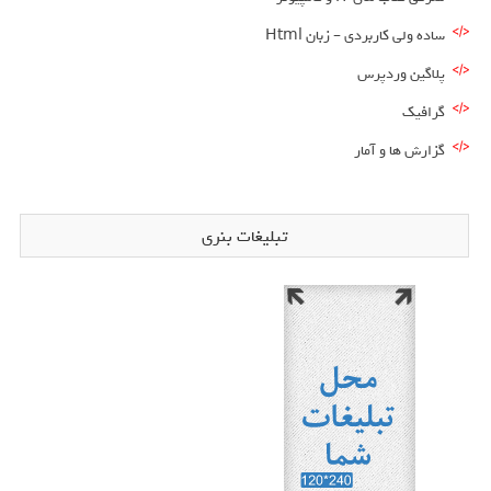
ساده ولی کاربردی – زبان Html
پلاگین وردپرس
گرافیک
گزارش ها و آمار
تبلیغات بنری