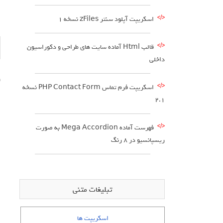
اسکریپت آپلود سنتر zFiles نسخه 1
قالب Html آماده سایت های طراحی و دکوراسیون
داخلی
و
اسکریپت فرم تماس PHP Contact Form نسخه
ا
2.1
ا
فهرست آماده Mega Accordion به صورت
ا
ریسپانسیو در 8 رنگ
ا
ا
تبلیغات متنی
ا
اسکریپت ها
ا