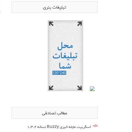
تبلیغات بنری
ج
ا
ا
ا
ا
ا
ا
ا
ا
مطالب تصادفی
ا
اسکریپت مجله خبری Buzzy نسخه 1.3.2
ا